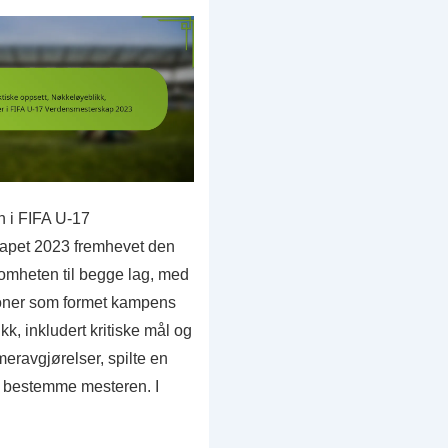
kap
 i FIFA U-17
apet 2023 fremhevet den
somheten til begge lag, med
joner som formet kampens
kk, inkludert kritiske mål og
ravgjørelser, spilte en
 å bestemme mesteren. I