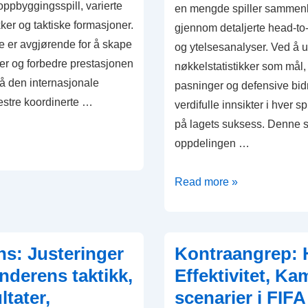
 oppbyggingsspill, varierte
en mengde spiller sammenl
ker og taktiske formasjoner.
gjennom detaljerte head-to
 er avgjørende for å skape
og ytelsesanalyser. Ved å 
er og forbedre prestasjonen
nøkkelstatistikker som mål
 på den internasjonale
pasninger og defensive bidr
stre koordinerte …
verdifulle innsikter i hver sp
på lagets suksess. Denne st
:
oppdelingen …
,
ker,
Spiller
Read more »
sammenligninger:
Hode-
til-
s: Justeringer
Kontraangrep: 
hode
nderens taktikk,
Effektivitet, Ka
målinger,
tater,
scenarier i FIFA
kap
Ytelsesanalyse,