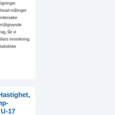
igninger
-head målinger
undersøke
, målgivende
ag, får vi
illers innvirkning
atistiske
Hastighet,
mp-
 U-17