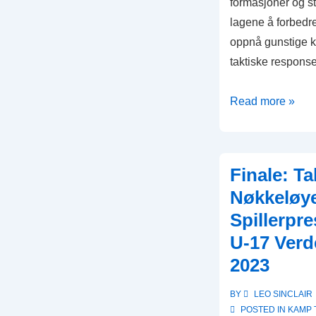
formasjoner og str
lagene å forbedr
oppnå gunstige k
taktiske respons
Lagrespons:
Read more »
Justeringer
av
motstanderens
Finale: Ta
taktikk,
Nøkkeløye
Kampresultater,
Spillerpre
Effektivitet
U-17 Ver
i
FIFA
2023
U-
BY
LEO SINCLAIR
17
POSTED IN
KAMP 