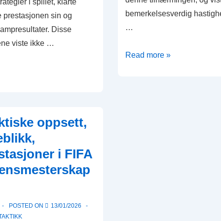
ategier i spillet, klarte
bemerkelsesverdig hastighet
e prestasjonen sin og
…
ampresultater. Disse
ene viste ikke …
Kontraangrep:
Read more »
Hastighet,
Effektivitet,
Kamp-
scenarier
ktiske oppsett,
i
blikk,
FIFA
stasjoner i FIFA
U-
17
densmesterskap
Verdensmesterskap
2023
POSTED ON
13/01/2026
TAKTIKK