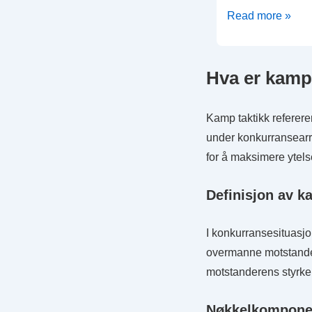
Finale:
Read more »
Taktiske
oppsett,
Hva er kamp
Nøkkeløyeblikk,
Spillerprestasjon
i
Kamp taktikk referere
FIFA
under konkurransearr
U-
for å maksimere ytelse
17
Verdensmesters
Definisjon av k
2023
I konkurransesituasjo
overmanne motstandern
motstanderens styrker
Nøkkelkomponent