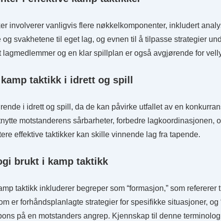
ker involverer vanligvis flere nøkkelkomponenter, inkludert ana
 og svakhetene til eget lag, og evnen til å tilpasse strategier u
lagmedlemmer og en klar spillplan er også avgjørende for vell
amp taktikk i idrett og spill
ende i idrett og spill, da de kan påvirke utfallet av en konkurra
tnytte motstanderens sårbarheter, forbedre lagkoordinasjonen, og ti
re effektive taktikker kan skille vinnende lag fra tapende.
ogi brukt i kamp taktikk
amp taktikk inkluderer begreper som “formasjon,” som refererer ti
 som er forhåndsplanlagte strategier for spesifikke situasjoner, og
pons på en motstanders angrep. Kjennskap til denne terminologie