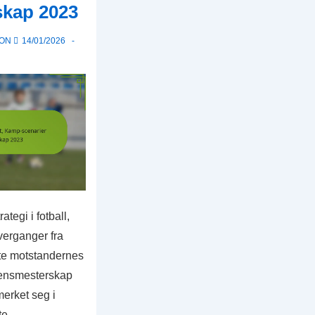
skap 2023
 ON
14/01/2026
ategi i fotball,
verganger fra
ytte motstandernes
densmesterskap
erket seg i
te