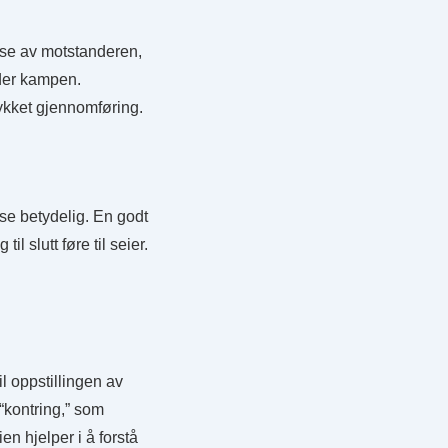
lyse av motstanderen,
nder kampen.
ykket gjennomføring.
nse betydelig. En godt
l slutt føre til seier.
l oppstillingen av
 “kontring,” som
n hjelper i å forstå