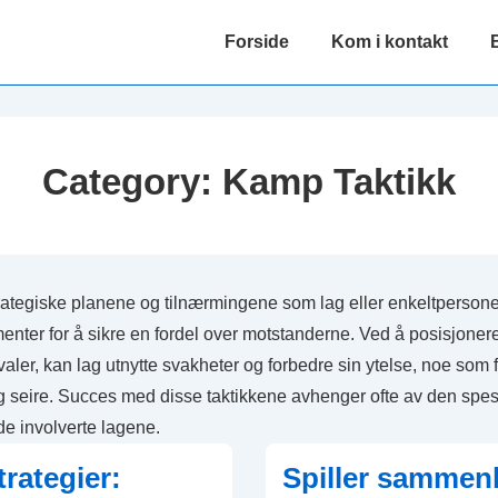
Main
Forside
Kom i kontakt
Navigation
Category:
Kamp Taktikk
rategiske planene og tilnærmingene som lag eller enkeltpersone
ter for å sikre en fordel over motstanderne. Ved å posisjonere 
ler, kan lag utnytte svakheter og forbedre sin ytelse, noe som fø
 seire. Succes med disse taktikkene avhenger ofte av den spesi
 de involverte lagene.
rategier:
Spiller sammenl