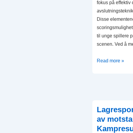
fokus på effektiv
avslutningsteknik
Disse elementene
scoringsmulighet
til unge spillere
scenen. Ved å me
Angrepsstrategier
Read more »
Oppbyggingsspill
Avslutningsteknik
Kampanalyse
i
FIFA
Lagrespon
U-
av motsta
17
Kampresul
Verdensmesters