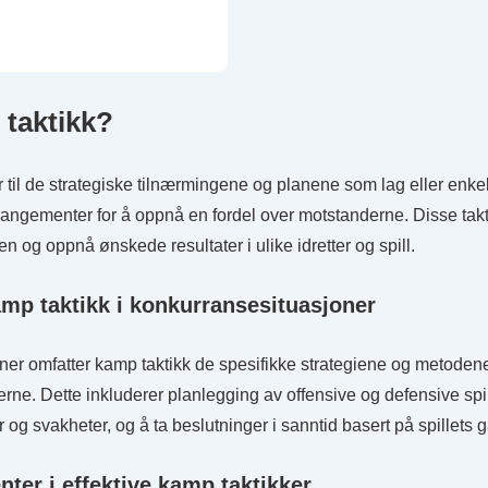
 taktikk?
er
r til de strategiske tilnærmingene og planene som lag eller enke
angementer for å oppnå en fordel over motstanderne. Disse takt
n og oppnå ønskede resultater i ulike idretter og spill.
kap
amp taktikk i konkurransesituasjoner
ner omfatter kamp taktikk de spesifikke strategiene og metoden
e. Dette inkluderer planlegging av offensive og defensive spill,
 og svakheter, og å ta beslutninger i sanntid basert på spillets 
er i effektive kamp taktikker