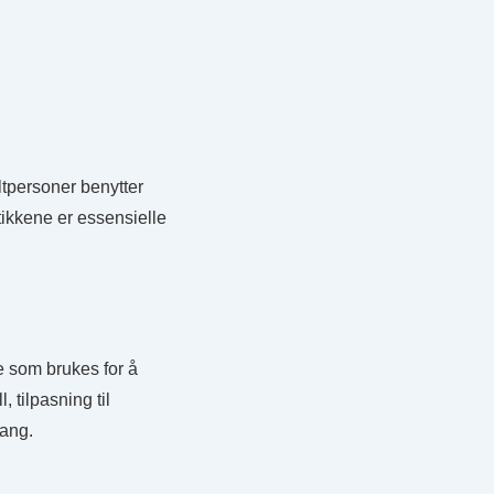
ltpersoner benytter
ikkene er essensielle
e som brukes for å
 tilpasning til
gang.