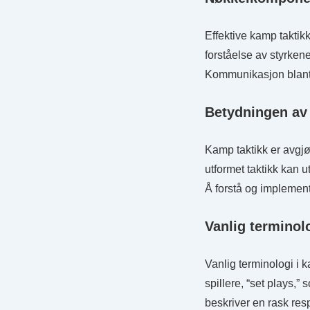
Effektive kamp taktik
forståelse av styrkene
Kommunikasjon blant 
Betydningen av k
Kamp taktikk er avgjør
utformet taktikk kan u
Å forstå og implemente
Vanlig terminol
Vanlig terminologi i k
spillere, “set plays,”
beskriver en rask res