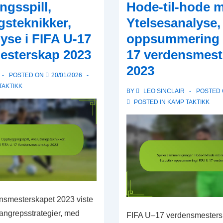
gsspill,
Hode-til-hode m
gsteknikker,
Ytelsesanalyse, 
se i FIFA U-17
oppsummering i
esterskap 2023
17 verdensmest
2023
POSTED ON
20/01/2026
TAKTIKK
BY
LEO SINCLAIR
POSTED
POSTED IN
KAMP TAKTIKK
nsmesterskapet 2023 viste
 angrepsstrategier, med
FIFA U–17 verdensmestersk