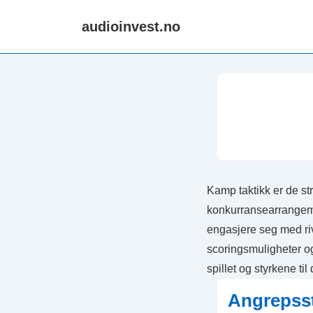
↓
audioinvest.no
Skip
to
Main
Content
Kamp taktikk er de st
konkurransearrangemen
engasjere seg med riva
scoringsmuligheter og
spillet og styrkene til
Angrepsst