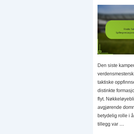
Verdensmesters
2023
Den siste kampen
verdensmestersk
taktiske oppfinn
distinkte formas
flyt. Nøkkeløyebli
avgjørende domme
betydelig rolle i
tillegg var …