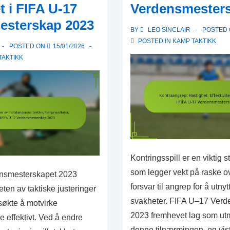
et i FIFA U-17
Verdensmester
Statistisk
oppsummering
esterskap 2023
BY
LEO SINCLAIR
POSTED
i
POSTED IN
KAMP TAKTIKK
POSTED ON
15/01/2026
FIFA
TAKTIKK
U-
17
verdensmesterskap
2023
Kontringsspill er en viktig str
som legger vekt på raske o
nsmesterskapet 2023
forsvar til angrep for å utn
eten av taktiske justeringer
svakheter. FIFA U–17 Ver
søkte å motvirke
2023 fremhevet lag som utm
 effektivt. Ved å endre
denne tilnærmingen, og vis