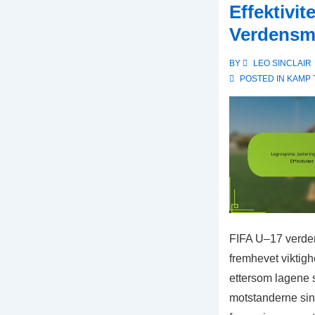
2023
Effektivit
Verdensm
BY
LEO SINCLAIR
POSTED IN
KAMP 
FIFA U–17 verde
fremhevet viktigh
ettersom lagene 
motstanderne sine