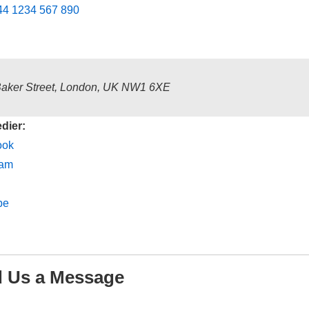
44 1234 567 890
aker Street, London, UK NW1 6XE
dier:
ook
ram
be
 Us a Message