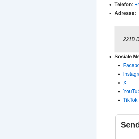
Telefon:
+
Adresse:
221B B
Sosiale Me
Faceb
Instag
X
YouTu
TikTok
Send