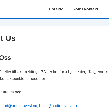
Main
Forside
Kom i kontakt
Navigation
t Us
 Oss
 eller tilbakemeldinger? Vi er her for å hjelpe deg! Ta gjerne 
e kontaktpunktene nedenfor.
å høre fra deg!
pport@audioinvest.no
,
hello@audioinvest.no