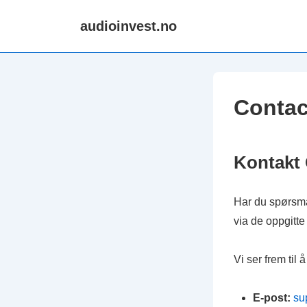
↓
audioinvest.no
Skip
to
Main
Content
Contac
Kontakt
Har du spørsmål
via de oppgitt
Vi ser frem til 
E-post:
su