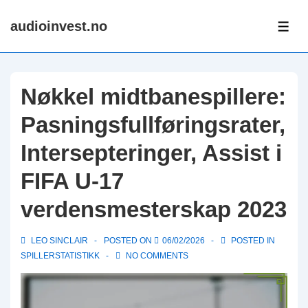
↓
audioinvest.no
Skip
ME
to
Main
Content
Nøkkel midtbanespillere:
Pasningsfullføringsrater,
Intersepteringer, Assist i
FIFA U-17
verdensmesterskap 2023
LEO SINCLAIR
POSTED ON
06/02/2026
POSTED IN
SPILLERSTATISTIKK
NO COMMENTS