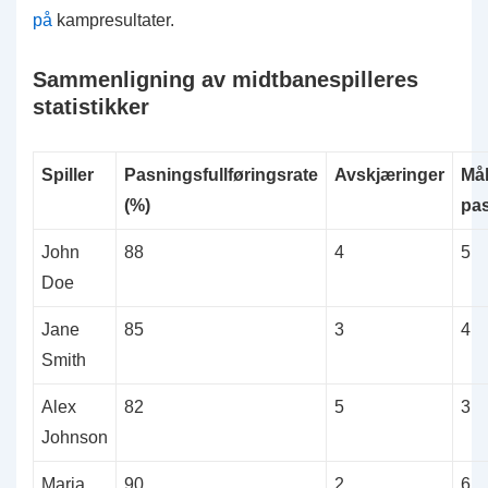
på
kampresultater.
Sammenligning av midtbanespilleres
statistikker
Spiller
Pasningsfullføringsrate
Avskjæringer
Må
(%)
pa
John
88
4
5
Doe
Jane
85
3
4
Smith
Alex
82
5
3
Johnson
Maria
90
2
6