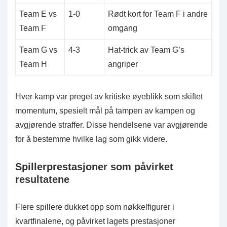
Team E vs
1-0
Rødt kort for Team F i andre
Team F
omgang
Team G vs
4-3
Hat-trick av Team G’s
Team H
angriper
Hver kamp var preget av kritiske øyeblikk som skiftet
momentum, spesielt mål på tampen av kampen og
avgjørende straffer. Disse hendelsene var avgjørende
for å bestemme hvilke lag som gikk videre.
Spillerprestasjoner som påvirket
resultatene
Flere spillere dukket opp som nøkkelfigurer i
kvartfinalene, og påvirket lagets prestasjoner