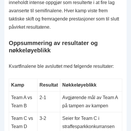
inneholdt intense oppgjør som resulterte i at fire lag
avanserte til semifinalene. Hver kamp viste frem
taktiske skift og fremragende prestasjoner som til slutt
påvirket resultatene.
Oppsummering av resultater og
nøkkeløyeblikk
Kvartfinalene ble avsluttet med følgende resultater:
Kamp
Resultat
Nøkkeløyeblikk
Team A vs
2-1
Avgjørende mål av Team A
Team B
på tampen av kampen
Team C vs
3-2
Seier for Team C i
Team D
straffesparkkonkurransen