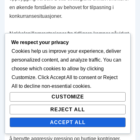
en økende forståelse av behovet for tilpasning i
konkurransesituasjoner.
Nøkkelspillerprestasjoner fra tidligere kamper påvirket
We respect your privacy
også taktiske beslutninger. Trenere tilpasset ofte
Cookies help us improve your experience, deliver
spillplanene sine rundt fremragende spillere, og
personalized content, and analyze traffic. You can
utnyttet deres styrker for å maksimere lagets
choose which cookies to allow by clicking
effektivitet. For eksempel, hvis en angriper hadde vist
Customize
. Click
Accept All
to consent or
Reject
eksepsjonell avslutningsevne, kunne laget prioritere å
All
to decline non-essential cookies.
skape muligheter for den spilleren, og justere
formasjoner for å sikre at de fikk tilstrekkelig støtte.
CUSTOMIZE
REJECT ALL
Fitnessnivåer spilte også en betydelig rolle i å forme
taktikkene. Lag som klarte å opprettholde høyere
ACCEPT ALL
fitnessnivåer gjennom turneringen var mer sannsynlig
å benytte aggressiv pressing og hurtige kontringer.