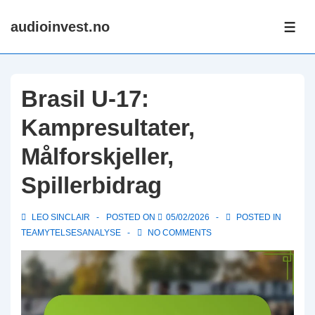
↓
audioinvest.no
Skip
ME
to
Main
Content
Brasil U-17:
Kampresultater,
Målforskjeller,
Spillerbidrag
LEO SINCLAIR
POSTED ON
05/02/2026
POSTED IN
TEAMYTELSESANALYSE
NO COMMENTS