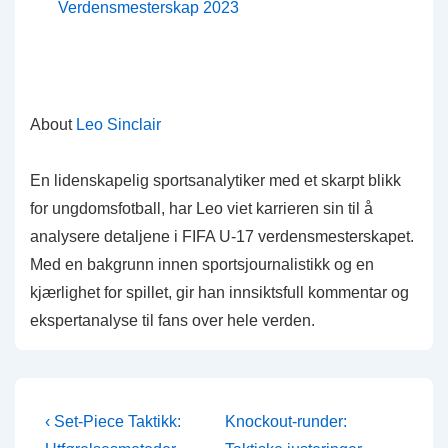
Verdensmesterskap 2023
About
Leo Sinclair
En lidenskapelig sportsanalytiker med et skarpt blikk
for ungdomsfotball, har Leo viet karrieren sin til å
analysere detaljene i FIFA U-17 verdensmesterskapet.
Med en bakgrunn innen sportsjournalistikk og en
kjærlighet for spillet, gir han innsiktsfull kommentar og
ekspertanalyse til fans over hele verden.
Post
Previous
Next
‹ Set-Piece Taktikk:
Knockout-runder: