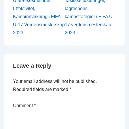
Post
Post
navigation
Utførelsesmetoder,
Taktiske justeringer,
is
is
Effektivitet,
lagrespons,
Kampinnvirkning i FIFA
kampstrategier i FIFA U-
U-17 Verdensmesterskap
17 verdensmesterskap
2023
2023 ›
Leave a Reply
Your email address will not be published.
Required fields are marked
*
Comment
*